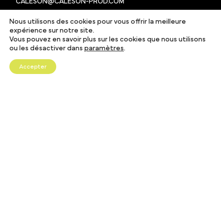
CALESON@CALESON-PROD.COM
+33 (0)1 56 98 22 32
Nous utilisons des cookies pour vous offrir la meilleure
22 RUE DU FAUBOURG DU TEMPLE, 75011 PARIS
expérience sur notre site.
Vous pouvez en savoir plus sur les cookies que nous utilisons
ou les désactiver dans
paramètres
.
Accepter
© 2024 Cale Son Productions
COPYRIGHTS & CGV