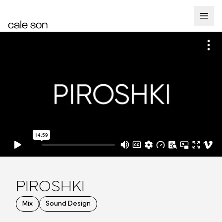
PIROSHKI
Mix
Sound Design