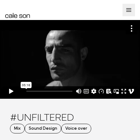
#UNFILTERED
Mix
Sound Design
Voice over